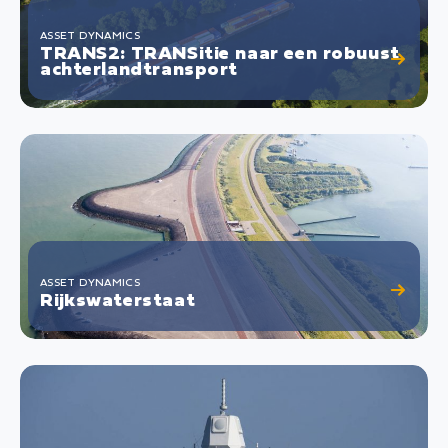
ASSET DYNAMICS
TRANS2: TRANSitie naar een robuust
achterlandtransport
ASSET DYNAMICS
Rijkswaterstaat
Vanwege een sterke afname van waterkwaliteit
in de Grevelingen is de noodzaak ontstaan voor
een waterdoorlatende waterkering: het
ombouwen van de huidge gesloten
Brouwersdam.