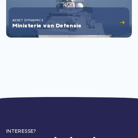
ASSET DYNAMICS
Ministerie van Defensie
Defensiematerieel is technisch complex, er
worden hoge eisen gesteld aan het
prestatievermogen en zowel de investerings- als
exploitatiekosten van dit materieel zijn hoog.
Defensie operaties vinden altijd plaats in een
sterk dynamische omgeving.
INTERESSE?