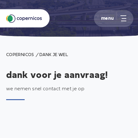
S
k
COPERNICOS
/
DANK JE WEL
i
p
dank voor je aanvraag!
t
o
c
we nemen snel contact met je op
o
n
t
e
n
t