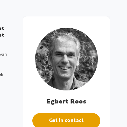
et
et
 van
ok
Egbert Roos
Get in contact