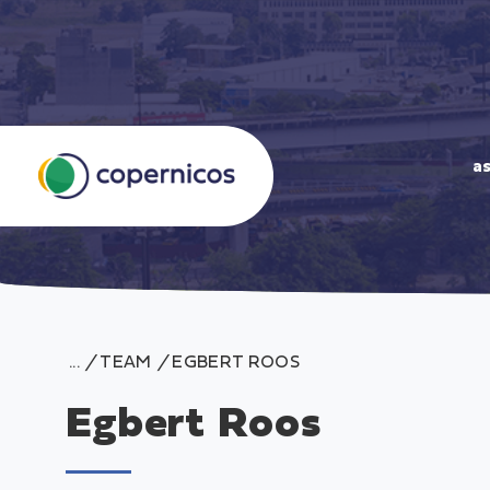
a
S
k
i
p
/
TEAM
/
EGBERT ROOS
t
o
Egbert Roos
c
o
n