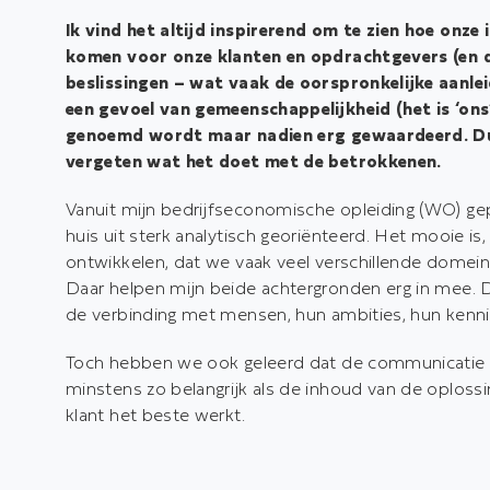
t
Ik vind het altijd inspirerend om te zien hoe onz
e
komen voor onze klanten en opdrachtgevers (en daa
n
beslissingen – wat vaak de oorspronkelijke aanle
t
een gevoel van gemeenschappelijkheid (het is ‘ons’
genoemd wordt maar nadien erg gewaardeerd. Dus 
vergeten wat het doet met de betrokkenen.
Vanuit mijn bedrijfseconomische opleiding (WO) ge
huis uit sterk analytisch georiënteerd. Het mooie i
ontwikkelen, dat we vaak veel verschillende domei
Daar helpen mijn beide achtergronden erg in mee. Du
de verbinding met mensen, hun ambities, hun kennis
Toch hebben we ook geleerd dat de communicatie
minstens zo belangrijk als de inhoud van de oploss
klant het beste werkt.