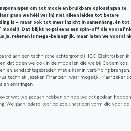
e inspanningen om tot mooie en bruikbare oplossingen te
r gaan we héél ver in) niet alleen leiden tot betere
iding is – maar ook tot meer inzicht in samenhang, én tot
 model!). Dat blijkt nogal eens een spin-off die vooraf ni
ja, rekenen is mega-belangrijk, maar laten we vooral ni
paard aan een technische achtergrond (HBO Elektro) ben ik
s, en dat doen we ook in de modellen die we bij Copernicos
nen en aandachtsgebieden met elkaar in verbinding brengen.
s techniek, jazeker. Financiën, waar mogelijk. Maar zeker o
 en ervaringen.
 over wat we gedaan hebben en hoe we dat gedaan hebben
ing. We gaan iedere keer op zoek naar een vorm die voor de